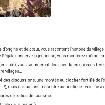
d’origine et de cœur, vous racontent l’histoire du village 
 le Ségala conserve la jeunesse, vous monterez même en e
an (en août), vous raconteront des anecdotes qui vous feron
tre villages…
ré des discussions
, une montée au
clocher fortifié
de l’
nt !), mais surtout une rencontre authentique : voici ce à
près de l’office de tourisme.
fficile de la louper !).