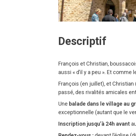
Descriptif
François et Christian, boussacois 
aussi « d’il y a peu ». Et comme
François (en juillet), et Christi
passé, des rivalités amicales en
Une
balade dans le village au g
exceptionnelle (autant que le ve
Inscription jusqu’à 24h avant
au
Rendez-vous :
devant l’église (di