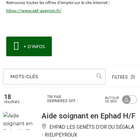
Retrouvez toutes les offres d’emploi sur le site internet :
https://www.eef-aveyron.fr/
+ D'INFOS
MOTS-CLÉS
FILTRES
18
TRI PAR
AUTOUR
DERNIÈRES OFFRES
DE MOI
résultats
Aide soignant en Ephad H/F
EHPAD LES GENÊTS D'OR DU SÉGALA
-
RIEUPEYROUX