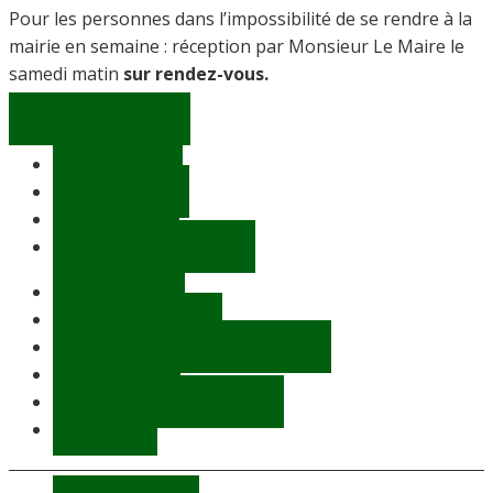
Pour les personnes dans l’impossibilité de se rendre à la
mairie en semaine : réception par Monsieur Le Maire le
samedi matin
sur rendez-vous.
Contactez-nous
Facebook
Instagram
YouTube
Panneau pocket
Découvrir
Vie municipale
Démarches, infos pratiques
Vie locale
Salles et équipements
Météo