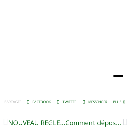
PARTAGER:
FACEBOOK
TWITTER
MESSENGER
PLUS
NOUVEAU REGLEMENT ASSAINISSEMENT COLLECTIF EN LIGNE APPLICABLE AU 1ER AOUT 2022
Comment déposer un dossier de candidature Logement communal de la commune?